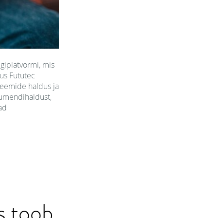
giplatvormi, mis
kus Fututec
teemide haldus ja
kumendihaldust,
ad
s toob