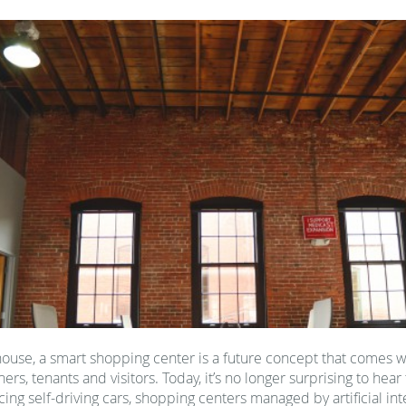
 house, a smart shopping center is a future concept that comes 
rs, tenants and visitors. Today, it’s no longer surprising to hear 
icing self-driving cars, shopping centers managed by artificial int