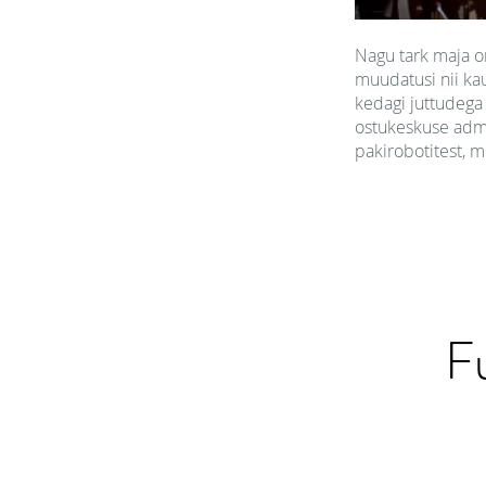
Nagu tark maja o
muudatusi nii kau
kedagi juttudega 
ostukeskuse admin
pakirobotitest, m
Fu