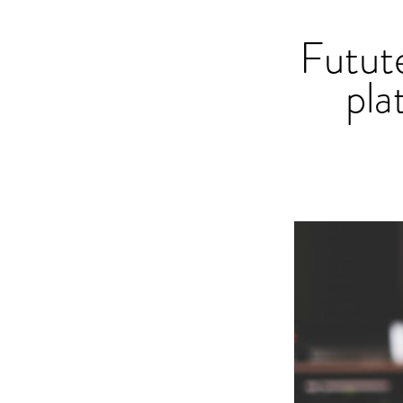
Futute
pla