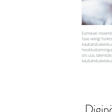
Esimesel novembr
lisas veelgi funk
kaubanduskeskust
hooldustoimingui
siis uus, täienda
kaubanduskeskuse
Digip