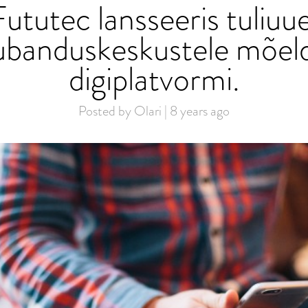
Fututec lansseeris tuliuue
ubanduskeskustele mõel
digiplatvormi.
Posted by Olari | 8 years ago