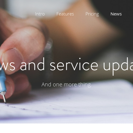
Intro
Features
Pricing
News
s and service upd
And one more thing.