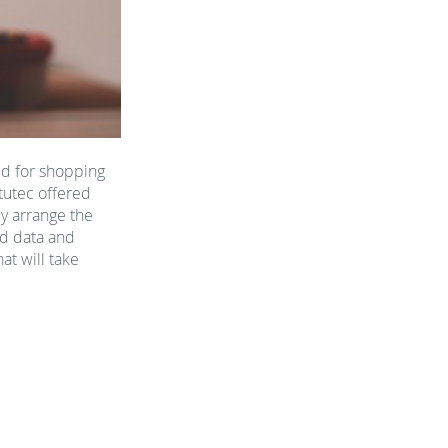
ed for shopping
ututec offered
y arrange the
ed data and
at will take