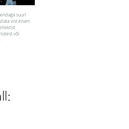
 endaga suuri
llata vist enam
llektist
istest või
.
ll: