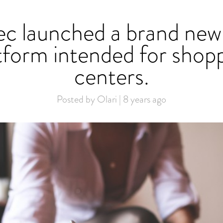
c launched a brand new 
tform intended for shop
centers.
Posted by Olari | 8 years ago