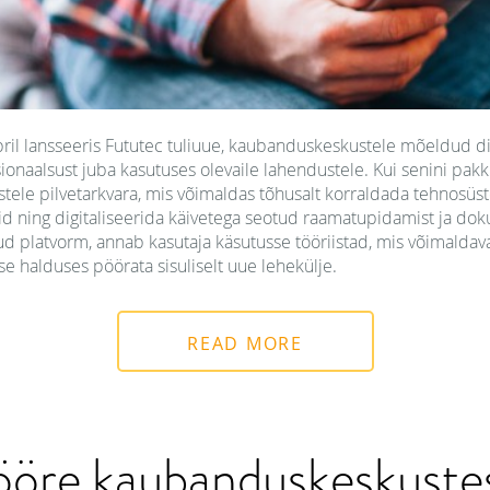
il lansseeris Fututec tuliuue, kaubanduskeskustele mõeldud di
tsionaalsust juba kasutuses olevaile lahendustele. Kui senini pak
ele pilvetarkvara, mis võimaldas tõhusalt korraldada tehnosüs
d ning digitaliseerida käivetega seotud raamatupidamist ja do
tud platvorm, annab kasutaja käsutusse tööriistad, mis võimaldav
 halduses pöörata sisuliselt uue lehekülje.
READ MORE
ööre kaubanduskeskuste