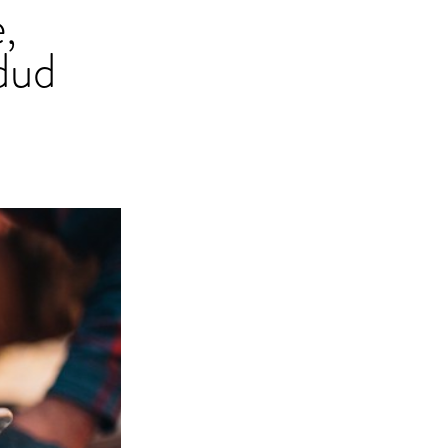
,
dud